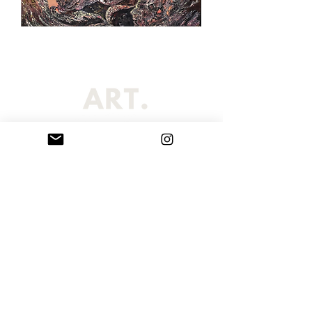
Η σελίδα Sarribelle έχει επιμεληθεί μια εξαιρετική επιλογή από
πρωτότυπους πίνακες ζωγραφικής και χειροποίητα γλυπτά βραχογραφίας
που δημιουργήθηκαν από τη Μαρία Σαρρή Μπελλέ. Οι καλλιτεχνικές μας
προτάσεις περιλαμβάνουν κατά παραγγελία πορτραίτα, πίνακες
ζωγραφικής και εντυπωσιακές εξατομικευμένες τοιχογραφίες, τα οποία
αποστέλλονται σε όλο τον κόσμο. Κάθε μοναδικό έργο τέχνης είναι
κατάλληλο για δημόσιους χώρους, επαγγελματικούς χώρους, ιδιωτικές
συλλογές, περιβάλλοντα εργασίας ή σπίτια. Παραγγείλετε το δικό σας
προσωπικό και προσαρμοσμένο έργο τέχνης σήμερα και αλλάξτε το χώρο
σας με ένα μοναδικό αριστούργημα τέχνης.
Όροι Χρήσης
Πολιτική Απορρήτου
© Copyright 2024 Κείμενα: Μαρία Σαρρή Μπελλέ Concept: Σταματία