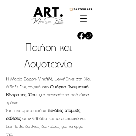
Ποιήση και
Λογοτεχνία
Η Μαρία Σαρρή-Μπελλέ, γεννήθηκε στη Χίο.
Δίδαξε ζωγραφική στο
Ομήρειο Πνευματικό
Κέντρο της Χίου
, για περισσότερα από είκοσι
χρόνια.
Έχει πραγματοποιήσει
δεκάδες ατομικές
εκθέσεις
στην Ελλάδα και το εξωτερικό και
έχει λάβει διεθνείς διακρίσεις για τα έργα
της.