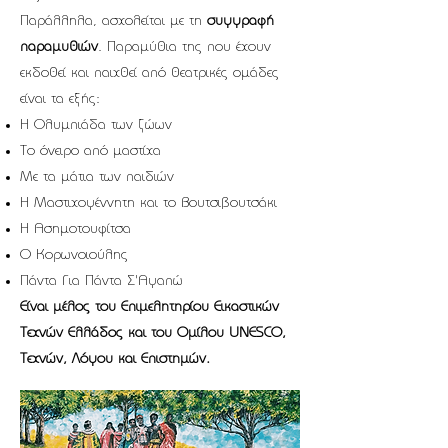
Παράλληλα, ασχολείται με τη
συγγραφή
παραμυθιών
. Παραμύθια της που έχουν
εκδοθεί και παιχθεί από θεατρικές ομάδες
είναι τα εξής:
Η Ολυμπιάδα των ζώων
Το όνειρο από μαστίχα
Με τα μάτια των παιδιών
Η Μαστιχογέννητη και το Βουτσιβουτσάκι
Η Ασημοτουφίτσα
Ο Κορωνοιούλης
Πάντα Για Πάντα Σ'Αγαπώ
Είναι μέλος του Επιμελητηρίου Εικαστικών
Τεχνών Ελλάδος και του Ομίλου UNESCO,
Τεχνών, Λόγου και Επιστημών.