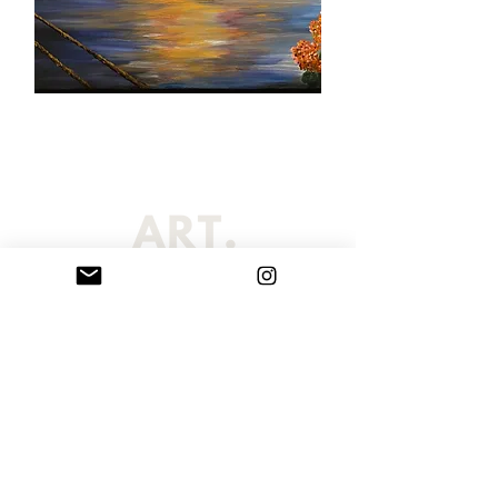
Η σελίδα Sarribelle έχει επιμεληθεί μια εξαιρετική επιλογή από
πρωτότυπους πίνακες ζωγραφικής και χειροποίητα γλυπτά βραχογραφίας
που δημιουργήθηκαν από τη Μαρία Σαρρή Μπελλέ. Οι καλλιτεχνικές μας
προτάσεις περιλαμβάνουν κατά παραγγελία πορτραίτα, πίνακες
ζωγραφικής και εντυπωσιακές εξατομικευμένες τοιχογραφίες, τα οποία
αποστέλλονται σε όλο τον κόσμο. Κάθε μοναδικό έργο τέχνης είναι
κατάλληλο για δημόσιους χώρους, επαγγελματικούς χώρους, ιδιωτικές
συλλογές, περιβάλλοντα εργασίας ή σπίτια. Παραγγείλετε το δικό σας
προσωπικό και προσαρμοσμένο έργο τέχνης σήμερα και αλλάξτε το χώρο
σας με ένα μοναδικό αριστούργημα τέχνης.