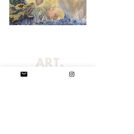
Η σελίδα Sarribelle έχει επιμεληθεί μια εξαιρετική επιλογή από
πρωτότυπους πίνακες ζωγραφικής και χειροποίητα γλυπτά βραχογραφίας
που δημιουργήθηκαν από τη Μαρία Σαρρή Μπελλέ. Οι καλλιτεχνικές μας
προτάσεις περιλαμβάνουν κατά παραγγελία πορτραίτα, πίνακες
ζωγραφικής και εντυπωσιακές εξατομικευμένες τοιχογραφίες, τα οποία
αποστέλλονται σε όλο τον κόσμο. Κάθε μοναδικό έργο τέχνης είναι
κατάλληλο για δημόσιους χώρους, επαγγελματικούς χώρους, ιδιωτικές
συλλογές, περιβάλλοντα εργασίας ή σπίτια. Παραγγείλετε το δικό σας
προσωπικό και προσαρμοσμένο έργο τέχνης σήμερα και αλλάξτε το χώρο
σας με ένα μοναδικό αριστούργημα τέχνης.