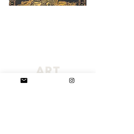
Η σελίδα Sarribelle έχει επιμεληθεί μια εξαιρετική επιλογή από
πρωτότυπους πίνακες ζωγραφικής και χειροποίητα γλυπτά βραχογραφίας
που δημιουργήθηκαν από τη Μαρία Σαρρή Μπελλέ. Οι καλλιτεχνικές μας
προτάσεις περιλαμβάνουν κατά παραγγελία πορτραίτα, πίνακες
ζωγραφικής και εντυπωσιακές εξατομικευμένες τοιχογραφίες, τα οποία
αποστέλλονται σε όλο τον κόσμο. Κάθε μοναδικό έργο τέχνης είναι
κατάλληλο για δημόσιους χώρους, επαγγελματικούς χώρους, ιδιωτικές
συλλογές, περιβάλλοντα εργασίας ή σπίτια. Παραγγείλετε το δικό σας
προσωπικό και προσαρμοσμένο έργο τέχνης σήμερα και αλλάξτε το χώρο
σας με ένα μοναδικό αριστούργημα τέχνης.